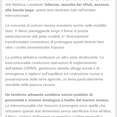
che fidelizza i residenti.
Infanzia, raccolta dei rifiuti, accesso
alla banda larga
: questi temi rientrano tutti nell’ambito
intercomunale.
Le comunità di comuni renane investono anche nelle mobilità
dolci. Il rilievo pianeggiante lungo il fiume si presta
particolarmente alle piste ciclabili, e i finanziamenti
transfrontalieri consentono di prolungare questi itinerari ben
oltre i confini amministrativi francesi.
La politica abitativa costituisce un altro asse strutturante. Le
intercomunalità conducono operazioni di miglioramento
dell’abitato (OPAH), gestiscono talvolta alloggi sociali o di
emergenza e vigilano sull’equilibrio tra costruzione nuova e
preservazione delle terre agricole, un tema particolarmente
sensibile nella pianura renana.
Un territorio attraente combina servizi pubblici di
prossimità e visione strategica a livello del bacino renano.
Le intercomunalità che riescono a emergere sono quelle che
articolano queste due dimensioni senza sacrificare l’una all’altra.
Il Reno, lontano dall’essere un semplice confine geografico,