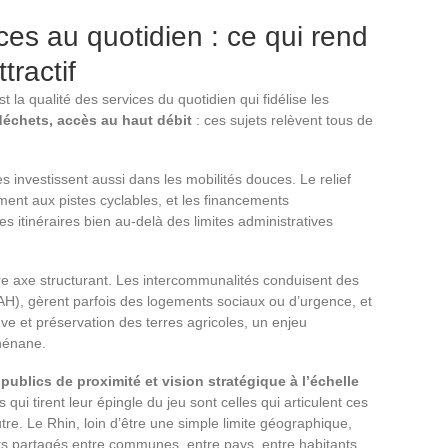
ces au quotidien : ce qui rend
tractif
la qualité des services du quotidien qui fidélise les
déchets, accès au haut débit
: ces sujets relèvent tous de
vestissent aussi dans les mobilités douces. Le relief
ement aux pistes cyclables, et les financements
es itinéraires bien au-delà des limites administratives
re axe structurant. Les intercommunalités conduisent des
PAH), gèrent parfois des logements sociaux ou d’urgence, et
euve et préservation des terres agricoles, un enjeu
rhénane.
 publics de proximité et vision stratégique à l’échelle
qui tirent leur épingle du jeu sont celles qui articulent ces
utre. Le Rhin, loin d’être une simple limite géographique,
s partagés entre communes, entre pays, entre habitants.