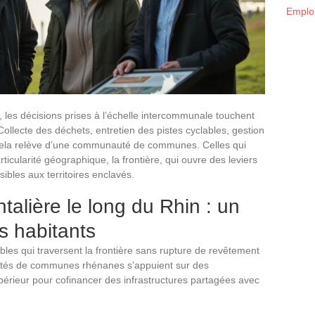
Emploi
, les décisions prises à l’échelle intercommunale touchent
 Collecte des déchets, entretien des pistes cyclables, gestion
t cela relève d’une communauté de communes. Celles qui
ticularité géographique, la frontière, qui ouvre des leviers
ibles aux territoires enclavés.
talière le long du Rhin : un
es habitants
les qui traversent la frontière sans rupture de revêtement
tés de communes rhénanes s’appuient sur des
ur pour cofinancer des infrastructures partagées avec