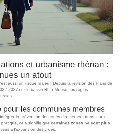
ations et urbanisme rhénan :
nues un atout
’est aussi un risque majeur. Depuis la révision des Plans de
2022-2027 sur le bassin Rhin-Meuse, les règles
urcies.
e pour les communes membres
égrer la prévention des crues directement dans leurs
ratique, cela signifie que
certaines zones ne sont plus
rvées à l’expansion des crues.