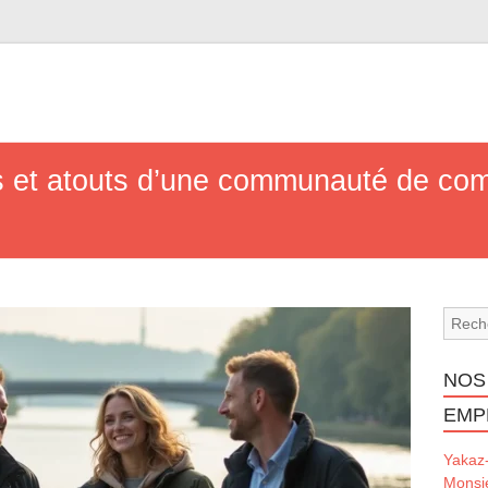
es et atouts d’une communauté de c
NOS
EMP
Yakaz
Monsi