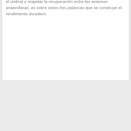
el umbral y respetar la recuperación entre las sesiones
anaeróbicas: es sobre estos tres palancas que se construye el
rendimiento duradero.
←
Comprender el papel del notario en el banco: un actor
clave en las transacciones financieras