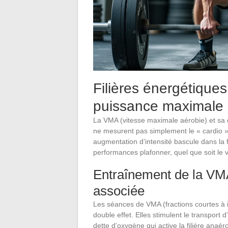
Filières énergétiques
puissance maximale a
La VMA (vitesse maximale aérobie) et sa 
ne mesurent pas simplement le « cardio ».
augmentation d’intensité bascule dans la 
performances plafonner, quel que soit le
Entraînement de la VMA 
associée
Les séances de VMA (fractions courtes à
double effet. Elles stimulent le transpor
dette d’oxygène qui active la filière anaéro