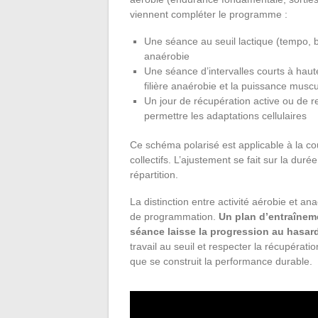
viennent compléter le programme :
Une séance au seuil lactique (tempo, bl
anaérobie
Une séance d’intervalles courts à haute
filière anaérobie et la puissance muscu
Un jour de récupération active ou de 
permettre les adaptations cellulaires
Ce schéma polarisé est applicable à la cou
collectifs. L’ajustement se fait sur la duré
répartition.
La distinction entre activité aérobie et ana
de programmation.
Un plan d’entraîneme
séance laisse la progression au hasar
travail au seuil et respecter la récupérati
que se construit la performance durable.