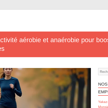
tivité aérobie et anaérobie pour boo
es
NOS
EMP
Yakaz
Monsi