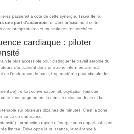
filières passerait à côté de cette synergie.
Travailler à
urs une part d’anaérobie
, et c’est précisément cette
s cardiorespiratoires et musculaires recherchées.
uence cardiaque : piloter
ensité
rain le plus accessible pour distinguer le travail aérobie du
mateurs s’entraînent dans une zone intermédiaire mal
nt de l’endurance de base, trop modérée pour stimuler les
ntale) : effort conversationnel, oxydation lipidique
ette zone augmentent la densité mitochondriale et la
s tenable sur plusieurs dizaines de minutes. C’est la zone
rformance en endurance.
ntensité) : production rapide d’énergie sans apport suffisant
rée limitée. Développe la puissance, la tolérance à