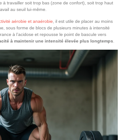
 à travailler soit trop bas (zone de confort), soit trop haut
ravail au seuil lui-même.
ctivité aérobie et anaérobie
, il est utile de placer au moins
e, sous forme de blocs de plusieurs minutes à intensité
lérance à l’acidose et repousse le point de bascule vers
cité à maintenir une intensité élevée plus longtemps
.