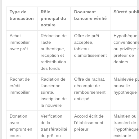
Type de
Rôle
Document
Sûreté publ
transaction
principal du
bancaire vérifié
notaire
Achat
Rédaction de
Offre de prêt
Hypothèque
immobilier
l’acte
acceptée,
conventionne
avec prêt
authentique,
tableau
ou privilège 
réception et
d’amortissement
prêteur de
redistribution
deniers
des fonds
Rachat de
Radiation de
Offre de rachat,
Mainlevée pu
crédit
l’ancienne
décompte de
nouvelle
immobilier
sûreté,
remboursement
hypothèque
inscription de
anticipé
la nouvelle
Donation
Vérification
Accord écrit de
Maintien ou
avec
de la
l’établissement
transfert de
emprunt en
transférabilité
prêteur
l’hypothèque
cours
du prêt ou
existante