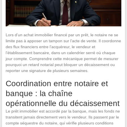
Lors d’un achat immobilier financé par un prêt, le notaire ne se
limite pas à apposer un tampon sur l’acte de vente. Il coordonne
des flux financiers entre l’acquéreur, le vendeur et
l’établissement bancaire, dans un calendrier serré où chaque
jour compte. Comprendre cette mécanique permet de mesurer
pourquoi un retard notarial peut bloquer un décaissement ou
reporter une signature de plusieurs semaines.
Coordination entre notaire et
banque : la chaîne
opérationnelle du décaissement
Le prêt immobilier est accordé par la banque, mais les fonds ne
transitent jamais directement vers le vendeur. Ils passent par le
compte séquestre du notaire, qui vérifie plusieurs conditions