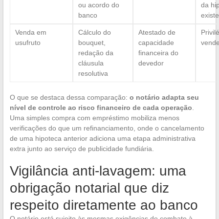
ou acordo do
da hi
banco
exist
Venda em
Cálculo do
Atestado de
Privil
usufruto
bouquet,
capacidade
vend
redação da
financeira do
cláusula
devedor
resolutiva
O que se destaca dessa comparação:
o notário adapta seu
nível de controle ao risco financeiro de cada operação
.
Uma simples compra com empréstimo mobiliza menos
verificações do que um refinanciamento, onde o cancelamento
de uma hipoteca anterior adiciona uma etapa administrativa
extra junto ao serviço de publicidade fundiária.
Vigilância anti-lavagem: uma
obrigação notarial que diz
respeito diretamente ao banco
O notário está sujeito às mesmas exigências de combate à