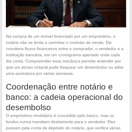
Na compra de um imóvel financiado por um empréstimo, o
notário não se limita a carimbar o contrato de venda. Ele
coordena fluxos financeiros entre o comprador, o vendedor e a
instituição bancária, em um cronograma apertado onde cada
dia conta. Compreender essa mecânica permite entender por
que um atraso notarial pode bloquear um desembolso ou adiar
uma assinatura por várias semanas.
Coordenação entre notário e
banco: a cadeia operacional do
desembolso
O empréstimo imobiliário é concedido pelo banco, mas os
fundos nunca transitam diretamente para o vendedor. Eles
passam pela conta de depósito do notário, que verifica várias