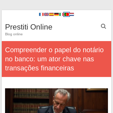
Prestiti Online
Blog online
Compreender o papel do notário
no banco: um ator chave nas
transações financeiras