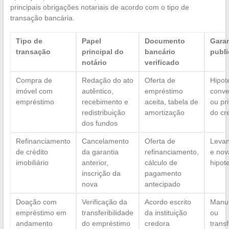
principais obrigações notariais de acordo com o tipo de
transação bancária.
Tipo de
Papel
Documento
Garan
transação
principal do
bancário
publ
notário
verificado
Compra de
Redação do ato
Oferta de
Hipot
imóvel com
autêntico,
empréstimo
conve
empréstimo
recebimento e
aceita, tabela de
ou pri
redistribuição
amortização
do cr
dos fundos
Refinanciamento
Cancelamento
Oferta de
Leva
de crédito
da garantia
refinanciamento,
e nov
imobiliário
anterior,
cálculo de
hipot
inscrição da
pagamento
nova
antecipado
Doação com
Verificação da
Acordo escrito
Manu
empréstimo em
transferibilidade
da instituição
ou
andamento
do empréstimo
credora
trans