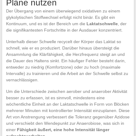
Pläne nutzen
Der Übergang von einem überwiegend oxidativen zu einem
glykolytischen Stoffwechsel erfolgt nicht binär. Es gibt ein
Kontinuum, und es ist der Bereich um die
Laktatschwelle
, der
die signifikantesten Fortschritte in der Ausdauer konzentriert.
Unterhalb dieser Schwelle recycelt der Körper das Laktat so
schnell, wie er es produziert. Darüber hinaus übersteigt die
Ansammlung die Klärfähigkeit, die Herzfrequenz steigt an und
die Dauer des Haltens sinkt. Ein häufiger Fehler besteht darin,
entweder zu niedrig (Komfortzone) oder zu hoch (maximale
Intervalle) zu trainieren und die Arbeit an der Schwelle selbst zu
vernachlässigen.
Um die Unterschiede zwischen aerober und anaerober Aktivität
besser zu erfassen, ist es sinnvoll, mindestens eine
wöchentliche Einheit an der Laktatschwelle in Form von Blöcken
mehrerer Minuten mit kontrollierter Intensität einzuplanen. Diese
Art von Anstrengung verbessert die Toleranz gegenüber Azidose
und verschiebt den Wendepunkt zur Anaerobiose, was sich in
einer
Fähigkeit äußert, eine hohe Intensität länger
aufrechtzuerhalten
.