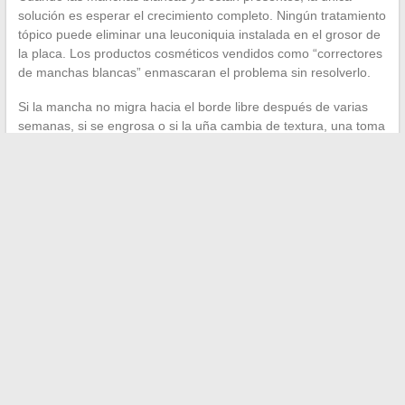
solución es esperar el crecimiento completo. Ningún tratamiento
tópico puede eliminar una leuconiquia instalada en el grosor de
la placa. Los productos cosméticos vendidos como “correctores
de manchas blancas” enmascaran el problema sin resolverlo.
Si la mancha no migra hacia el borde libre después de varias
semanas, si se engrosa o si la uña cambia de textura, una toma
de muestra micológica con el dermatólogo sigue siendo el
procedimiento a seguir. Para todo lo demás, el crecimiento
natural hace el trabajo.
←
Cómo distinguir entre actividad aeróbica y anaeróbica
para mejorar tu rendimiento deportivo
Cómo utilizar ViaMichelin para planificar eficazmente tus
itinerarios de viaje
→
Search