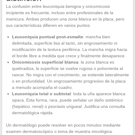
La confusión entre leuconiquia benigna y onicomicosis
incipiente es frecuente, incluso entre profesionales de la
manicura. Ambas producen una zona blanca en la placa, pero
sus características difieren en varios puntos.
Leuconiquia puntual post-esmalte
: mancha bien
delimitada, superficie lisa al tacto, sin engrosamiento ni
modificación de la textura periférica. La mancha migra hacia
el borde libre a medida que crece y finalmente desaparece.
Onicomicosis superficial blanca
: la zona blanca es
quebradiza, la superficie se vuelve rugosa o polvorienta al
rascar. No migra con el crecimiento, se extiende lateralmente
o en profundidad. Un engrosamiento progresivo de la placa
a menudo acompaña el cuadro.
Leuconiquia total o subtotal
: toda la uña aparece blanca
opaca. Esta forma, rara, puede señalar un daño sistémico
(hepático, renal) o psoriasis ungueal. Justifica una consulta
dermatológica rápida.
Un dermatólogo puede resolver en pocos minutos mediante
examen dermatoscópico o toma de muestra micológica.