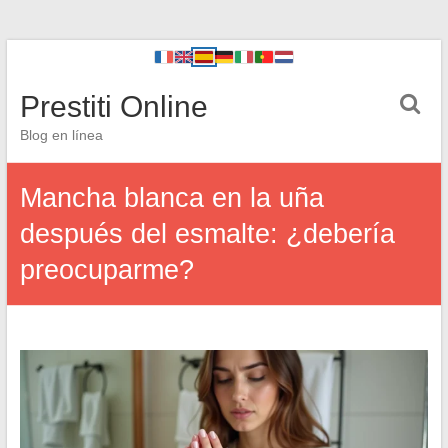
Prestiti Online
Blog en línea
Mancha blanca en la uña
después del esmalte: ¿debería
preocuparme?