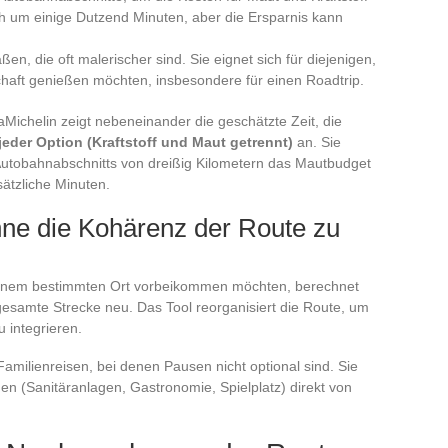
ch um einige Dutzend Minuten, aber die Ersparnis kann
n, die oft malerischer sind. Sie eignet sich für diejenigen,
schaft genießen möchten, insbesondere für einen Roadtrip.
iaMichelin zeigt nebeneinander die geschätzte Zeit, die
 jeder Option (Kraftstoff und Maut getrennt)
an. Sie
Autobahnabschnitts von dreißig Kilometern das Mautbudget
sätzliche Minuten.
hne die Kohärenz der Route zu
einem bestimmten Ort vorbeikommen möchten, berechnet
esamte Strecke neu. Das Tool reorganisiert die Route, um
 integrieren.
Familienreisen, bei denen Pausen nicht optional sind. Sie
gen (Sanitäranlagen, Gastronomie, Spielplatz) direkt von