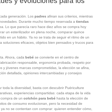
des y evoluciones para los
 cada generación. Los
padres
afinan sus criterios, mientras
y novedades. Durante mucho tiempo reservada a
tiendas
línea. Lo que parecía raro hace diez años se compra hoy
prar un esterilizador en plena noche, comparar quince
ido en un hábito. Ya no se trata de seguir el ritmo de un
s a soluciones eficaces, objetos bien pensados y trucos para
eta. Ahora, cada
bebé
se convierte en el centro de
 fabricación responsable, ergonomía probada, respeto por
s y jóvenes marcas comprometidas, la elección se afina,
ión detallada, opiniones intercambiadas y consejos
r toda la diversidad, basta con descubrir Puériculture
rativas, experiencias compartidas: cada etapa de la vida
a compra de un
colchón para bebé
hasta la elección de
bitos de consumo evolucionan, pero la necesidad de
s ya no se contentan con comprar: quieren entender cómo,