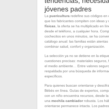
tendencias, necesida
jóvenes padres
La
puericultura
redefine sus códigos en
que los fabricantes compiten con ideas 
físicas
, la oferta se ha multiplicado en 
desde el teléfono, a cualquier hora. Com
cochecitos en unos minutos, se ha convert
catálogo anual: las familias están atenta
combinar salud, confort y organización.
La selección ya no se detiene en la etiqu
cuestiones precisas: materiales seguros,
el medio ambiente… Entre valores seguro
respaldada por una búsqueda de informac
específicos.
Para quienes buscan orientarse y descifra
Bébés en línea. Guías de expertos, compa
con un niño encuentra recursos, desde l
una
mochila cambiador
robusta. Los há
orientarse permanece intacta. Los padre