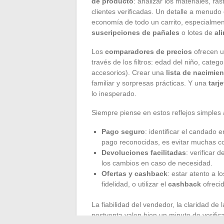
de producto
: analizar los materiales, ra
clientes verificadas. Un detalle a menudo
economía de todo un carrito, especialm
suscripciones de pañales
o lotes de
al
Los
comparadores de precios
ofrecen u
través de los filtros: edad del niño, categ
accesorios). Crear una
lista de nacimie
familiar y sorpresas prácticas. Y una
tarj
lo inesperado.
Siempre piense en estos reflejos simples
Pago seguro
: identificar el candado 
pago reconocidas, es evitar muchas c
Devoluciones facilitadas
: verificar
los cambios en caso de necesidad.
Ofertas y cashback
: estar atento a 
fidelidad, o utilizar el
cashback
ofrecid
La fiabilidad del vendedor, la claridad de 
postventa valen bien un minuto de verific