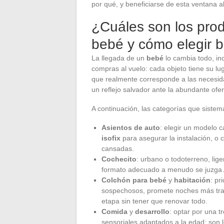
por qué, y beneficiarse de esta ventana 
¿Cuáles son los prod
bebé y cómo elegir b
La llegada de un
bebé
lo cambia todo, in
compras al vuelo: cada objeto tiene su lug
que realmente corresponde a las necesidad
un reflejo salvador ante la abundante ofer
A continuación, las categorías que sistemá
Asientos de auto
: elegir un modelo c
isofix
para asegurar la instalación, o 
cansadas.
Cochecito
: urbano o todoterreno, lige
formato adecuado a menudo se juzga… 
Colchón para bebé
y
habitación
: pr
sospechosos, promete noches más tranq
etapa sin tener que renovar todo.
Comida
y
desarrollo
: optar por una t
sensoriales adaptados a la edad: son l