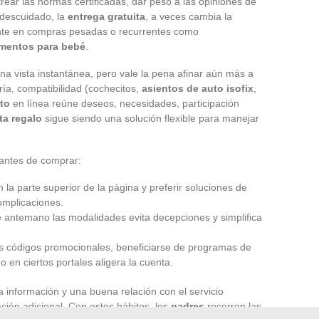
strear las normas certificadas, dar peso a las opiniones de
 descuidado, la
entrega gratuita
, a veces cambia la
ente en compras pesadas o recurrentes como
imentos para bebé
.
na vista instantánea, pero vale la pena afinar aún más a
oría, compatibilidad (cochecitos,
asientos de auto isofix
,
nto
en línea reúne deseos, necesidades, participación
eta regalo
sigue siendo una solución flexible para manejar
 antes de comprar:
en la parte superior de la página y preferir soluciones de
omplicaciones.
 de antemano las modalidades evita decepciones y simplifica
los códigos promocionales, beneficiarse de programas de
o en ciertos portales aligera la cuenta.
la información y una buena relación con el servicio
ación adicional. Con estos hábitos, los
padres
recorren las