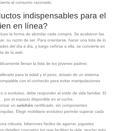
abierta al consumo razonado.
uctos indispensables para el
ien en línea?
cluso la forma de abordar cada compra. Se acabaron las
ar, su razón de ser. Para orientarse, hacer una lista de lo
es del día a día, y luego ceñirse a ella, se convierte en
ta de la web.
ticamente llenan la lista de los jóvenes padres:
alibrado para la edad y el peso, dotado de un sistema
compatible con el cochecito para evitar manipulaciones
ro o evolutivo, debe responder al estilo de vida familiar. El
por el espacio disponible en el coche.
iorizar un
colchón
certificado, sin componentes
uilas. Elegir mobiliario evolutivo permite superar cada
rona robusta, biberones fáciles de agarrar, juguetes
os detalles concretos los que facilitan la vida, mucho más