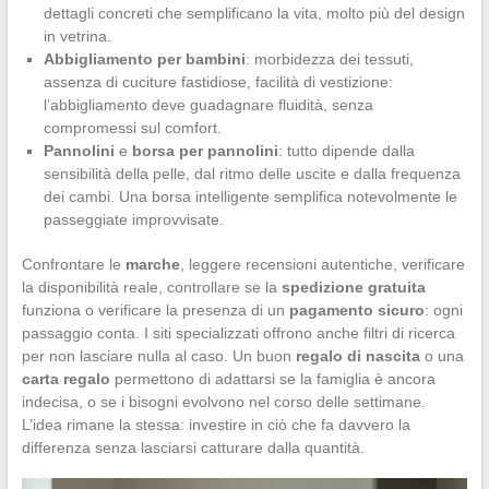
dettagli concreti che semplificano la vita, molto più del design
in vetrina.
Abbigliamento per bambini
: morbidezza dei tessuti,
assenza di cuciture fastidiose, facilità di vestizione:
l’abbigliamento deve guadagnare fluidità, senza
compromessi sul comfort.
Pannolini
e
borsa per pannolini
: tutto dipende dalla
sensibilità della pelle, dal ritmo delle uscite e dalla frequenza
dei cambi. Una borsa intelligente semplifica notevolmente le
passeggiate improvvisate.
Confrontare le
marche
, leggere recensioni autentiche, verificare
la disponibilità reale, controllare se la
spedizione gratuita
funziona o verificare la presenza di un
pagamento sicuro
: ogni
passaggio conta. I siti specializzati offrono anche filtri di ricerca
per non lasciare nulla al caso. Un buon
regalo di nascita
o una
carta regalo
permettono di adattarsi se la famiglia è ancora
indecisa, o se i bisogni evolvono nel corso delle settimane.
L’idea rimane la stessa: investire in ciò che fa davvero la
differenza senza lasciarsi catturare dalla quantità.