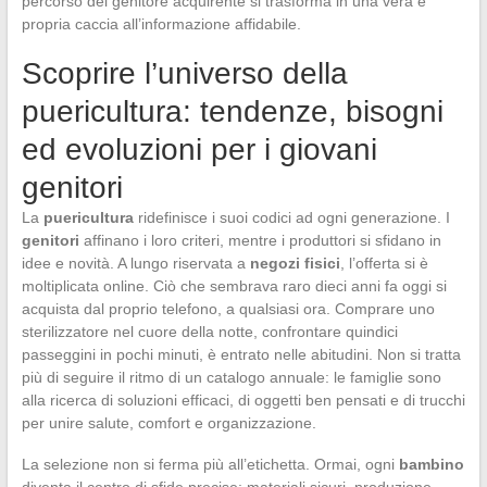
percorso del genitore acquirente si trasforma in una vera e
propria caccia all’informazione affidabile.
Scoprire l’universo della
puericultura: tendenze, bisogni
ed evoluzioni per i giovani
genitori
La
puericultura
ridefinisce i suoi codici ad ogni generazione. I
genitori
affinano i loro criteri, mentre i produttori si sfidano in
idee e novità. A lungo riservata a
negozi fisici
, l’offerta si è
moltiplicata online. Ciò che sembrava raro dieci anni fa oggi si
acquista dal proprio telefono, a qualsiasi ora. Comprare uno
sterilizzatore nel cuore della notte, confrontare quindici
passeggini in pochi minuti, è entrato nelle abitudini. Non si tratta
più di seguire il ritmo di un catalogo annuale: le famiglie sono
alla ricerca di soluzioni efficaci, di oggetti ben pensati e di trucchi
per unire salute, comfort e organizzazione.
La selezione non si ferma più all’etichetta. Ormai, ogni
bambino
diventa il centro di sfide precise: materiali sicuri, produzione