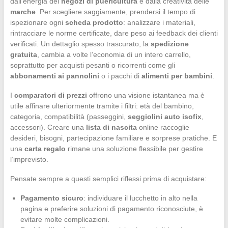
dall’energia dei
negozi di puericultura
e dalla creatività delle
marche
. Per scegliere saggiamente, prendersi il tempo di
ispezionare ogni
scheda prodotto
: analizzare i materiali,
rintracciare le norme certificate, dare peso ai feedback dei clienti
verificati. Un dettaglio spesso trascurato, la
spedizione
gratuita
, cambia a volte l’economia di un intero carrello,
soprattutto per acquisti pesanti o ricorrenti come gli
abbonamenti ai pannolini
o i pacchi di
alimenti per bambini
.
I
comparatori di prezzi
offrono una visione istantanea ma è
utile affinare ulteriormente tramite i filtri: età del bambino,
categoria, compatibilità (passeggini,
seggiolini auto isofix
,
accessori). Creare una
lista di nascita
online raccoglie
desideri, bisogni, partecipazione familiare e sorprese pratiche. E
una
carta regalo
rimane una soluzione flessibile per gestire
l’imprevisto.
Pensate sempre a questi semplici riflessi prima di acquistare:
Pagamento sicuro
: individuare il lucchetto in alto nella
pagina e preferire soluzioni di pagamento riconosciute, è
evitare molte complicazioni.