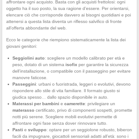
affrontare ogni acquisto. Basta con gli acquisti frettolosi: ogni
oggetto ha il suo posto, la sua ragione d’essere. Per orientarsi,
elencare ciò che corrisponde davvero ai bisogni quotidiani e poi
attenersi a questa lista diventa un riflesso salvifico di fronte
all’offerta abbondante del web.
Ecco le categorie che riempiono sistematicamente la lista dei
giovani genitori:
Seggiolini auto
: scegliere un modello calibrato per età e
peso, dotato di un sistema
isofix
per garantire la sicurezza
dell’installazione, o compatibile con il passeggino per evitare
manovre faticose.
Passeggini
: urbani o fuoristrada, leggeri o evolutivi, devono
rispondere allo stile di vita familiare. Il formato giusto si
giudica spesso… dallo spazio disponibile in auto.
Materassi per bambini
e
camerette
: privilegiare un
materasso
certificato, privo di componenti sospetti, promette
notti più serene. Scegliere mobili evolutivi permette di
affrontare ogni fase senza dover rinnovare tutto.
Pasti
e
sviluppo
: optare per un seggiolone robusto, biberon
facili da impugnare, giocattoli sensoriali adatti all’età: sono i