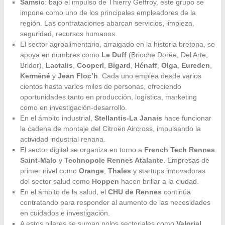
Samsic
: bajo el impulso de Thierry Geffroy, este grupo se
impone como uno de los principales empleadores de la
región. Las contrataciones abarcan servicios, limpieza,
seguridad, recursos humanos.
El sector agroalimentario, arraigado en la historia bretona, se
apoya en nombres como
Le Duff
(Brioche Dorée, Del Arte,
Bridor),
Lactalis
,
Cooperl
,
Bigard
,
Hénaff
,
Olga
,
Eureden
,
Kerméné
y
Jean Floc’h
. Cada uno emplea desde varios
cientos hasta varios miles de personas, ofreciendo
oportunidades tanto en producción, logística, marketing
como en investigación-desarrollo.
En el ámbito industrial,
Stellantis-La Janais
hace funcionar
la cadena de montaje del Citroën Aircross, impulsando la
actividad industrial renana.
El sector digital se organiza en torno a
French Tech Rennes
Saint-Malo
y
Technopole Rennes Atalante
. Empresas de
primer nivel como
Orange
,
Thales
y startups innovadoras
del sector salud como
Hoppen
hacen brillar a la ciudad.
En el ámbito de la salud, el
CHU de Rennes
continúa
contratando para responder al aumento de las necesidades
en cuidados e investigación.
A estos pilares se suman polos sectoriales como
Valorial