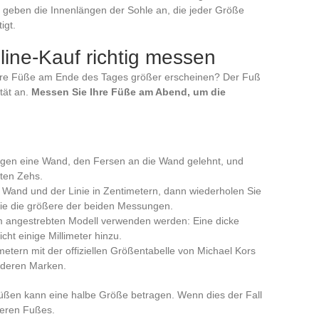
n geben die Innenlängen der Sohle an, die jeder Größe
igt.
ine-Kauf richtig messen
hre Füße am Ende des Tages größer erscheinen? Der Fuß
ität an.
Messen Sie Ihre Füße am Abend, um die
gegen eine Wand, den Fersen an die Wand gelehnt, und
sten Zehs.
Wand und der Linie in Zentimetern, dann wiederholen Sie
ie die größere der beiden Messungen.
em angestrebten Modell verwenden werden: Eine dicke
cht einige Millimeter hinzu.
etern mit der offiziellen Größentabelle von Michael Kors
nderen Marken.
üßen kann eine halbe Größe betragen. Wenn dies der Fall
ßeren Fußes.