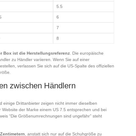
5.5
5
6
7
0
8
r Box ist die Herstellungsreferenz
. Die europäische
ndler zu Händler variieren. Wenn Sie auf einer
tellen, verlassen Sie sich auf die US-Spalte des offiziellen
Größe.
n zwischen Händlern
d einige Drittanbieter zeigen nicht immer dieselben
r Website der Marke einem US 7.5 entsprechen und bei
nweis “Die Größenumrechnungen sind ungefähr” steht
 Zentimetern
, anstatt sich nur auf die Schuhgröße zu