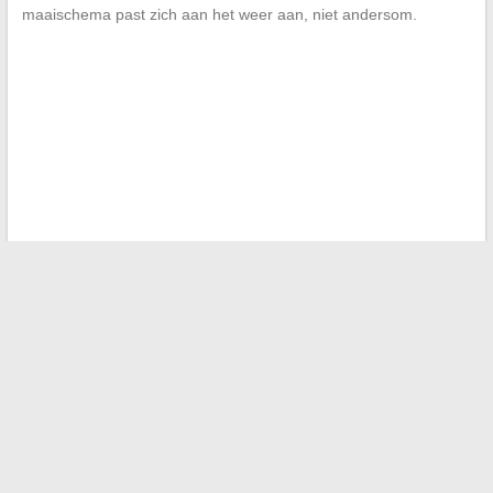
maaischema past zich aan het weer aan, niet andersom.
←
Tips en trucs voor een gelukkig gezinsleven elke dag
Hoe een beschikbaarheidswaarschuwing in te stellen op
Doctolib om sneller een afspraak te vinden
→