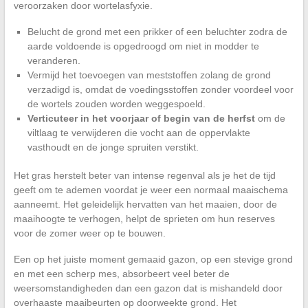
veroorzaken door wortelasfyxie.
Belucht de grond met een prikker of een beluchter zodra de
aarde voldoende is opgedroogd om niet in modder te
veranderen.
Vermijd het toevoegen van meststoffen zolang de grond
verzadigd is, omdat de voedingsstoffen zonder voordeel voor
de wortels zouden worden weggespoeld.
Verticuteer in het voorjaar of begin van de herfst
om de
viltlaag te verwijderen die vocht aan de oppervlakte
vasthoudt en de jonge spruiten verstikt.
Het gras herstelt beter van intense regenval als je het de tijd
geeft om te ademen voordat je weer een normaal maaischema
aanneemt. Het geleidelijk hervatten van het maaien, door de
maaihoogte te verhogen, helpt de sprieten om hun reserves
voor de zomer weer op te bouwen.
Een op het juiste moment gemaaid gazon, op een stevige grond
en met een scherp mes, absorbeert veel beter de
weersomstandigheden dan een gazon dat is mishandeld door
overhaaste maaibeurten op doorweekte grond. Het