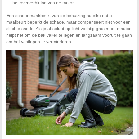
het oververhitting van de motor.
Een schoonmaakbeurt van de behuizing na elke natte
maaibeurt beperkt de schade, maar compenseert niet voor een
slechte snede. Als je absoluut op licht vochtig gras moet maaien,
helpt het om de bak vaker te legen en langzaam vooruit te gaan
om het vastlopen te verminderen.