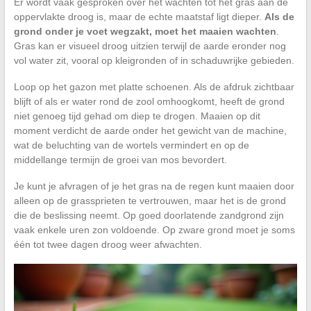
Er wordt vaak gesproken over het wachten tot het gras aan de
oppervlakte droog is, maar de echte maatstaf ligt dieper.
Als de
grond onder je voet wegzakt, moet het maaien wachten
.
Gras kan er visueel droog uitzien terwijl de aarde eronder nog
vol water zit, vooral op kleigronden of in schaduwrijke gebieden.
Loop op het gazon met platte schoenen. Als de afdruk zichtbaar
blijft of als er water rond de zool omhoogkomt, heeft de grond
niet genoeg tijd gehad om diep te drogen. Maaien op dit
moment verdicht de aarde onder het gewicht van de machine,
wat de beluchting van de wortels vermindert en op de
middellange termijn de groei van mos bevordert.
Je kunt je afvragen of je het gras na de regen kunt maaien door
alleen op de grassprieten te vertrouwen, maar het is de grond
die de beslissing neemt. Op goed doorlatende zandgrond zijn
vaak enkele uren zon voldoende. Op zware grond moet je soms
één tot twee dagen droog weer afwachten.