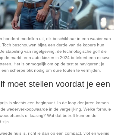
n honderd modellen uit, elk beschikbaar in een waaier van
us. Toch beschouwen bijna een derde van de kopers hun
 De stapeling van regelgeving, de technologische golf die
 op de markt: een auto kiezen in 2024 betekent een nieuwe
epteren. Het is onmogelijk om op de tast te navigeren; je
 een scherpe blik nodig om dure fouten te vermijden.
lf moet stellen voordat je een
rijs is slechts een beginpunt. In de loop der jaren komen
s de wederverkoopwaarde in de vergelijking. Welke formule
 tweedehands of leasing? Wat dat betreft kunnen de
 zijn.
e tweede huis is, richt je dan op een compact, vlot en weinig