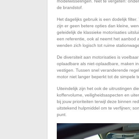
modelwisselingen. Niet te vergeten: onder
de brandstof.
Het dagelijks gebruik is een dodelijk filte
zijn er geen betere opties dan kleine, we
geleidelijk de klassieke motorisaties uit
een referentie, ook al neemt het aanbod af
wenden zich logisch tot ruime stationwag
De diversiteit aan motorisaties is voelbaa
oplaadbare als niet-oplaadbare, maken in
vestigen. Tussen snel veranderende regel
motor niet langer beperkt tot de simpele t
Uiteindelijk zijn het ook de uitrustingen d
koffervolume, veiligheidsaspecten en uiter
bij jouw prioriteiten terwijl deze binnen re
uitstekend hulpmiddel om te verfijnen; so
punt.