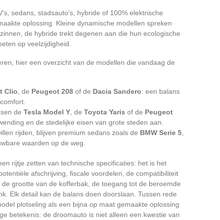
’s, sedans, stadsauto’s, hybride of 100% elektrische
emaakte oplossing. Kleine dynamische modellen spreken
gezinnen, de hybride trekt degenen aan die hun ecologische
eten op veelzijdigheid.
iseren, hier een overzicht van de modellen die vandaag de
t Clio
, de
Peugeot 208
of de
Dacia Sandero
: een balans
 comfort.
assen de
Tesla Model Y
, de
Toyota Yaris
of de
Peugeot
ending en de stedelijke eisen van grote steden aan.
illen rijden, blijven premium sedans zoals de
BMW Serie 5
,
uwbare waarden op de weg.
en rijtje zetten van technische specificaties: het is het
entiële afschrijving, fiscale voordelen, de compatibiliteit
, de grootte van de kofferbak, de toegang tot de beroemde
nk. Elk detail kan de balans doen doorslaan. Tussen rede
model plotseling als een bijna op maat gemaakte oplossing
edige betekenis: de droomauto is niet alleen een kwestie van