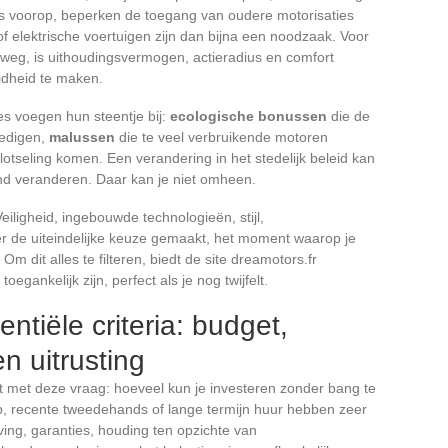
js voorop, beperken de toegang van oudere motorisaties
of elektrische voertuigen zijn dan bijna een noodzaak. Voor
weg, is uithoudingsvermogen, actieradius en comfort
idheid te maken.
es voegen hun steentje bij:
ecologische bonussen
die de
edigen,
malussen
die te veel verbruikende motoren
lotseling komen. Een verandering in het stedelijk beleid kan
nd veranderen. Daar kan je niet omheen.
Veiligheid, ingebouwde technologieën, stijl,
r de uiteindelijke keuze gemaakt, het moment waarop je
l. Om dit alles te filteren, biedt de site dreamotors.fr
egankelijk zijn, perfect als je nog twijfelt.
ntiële criteria: budget,
en uitrusting
t met deze vraag: hoeveel kun je investeren zonder bang te
op, recente tweedehands of lange termijn huur hebben zeer
jving, garanties, houding ten opzichte van