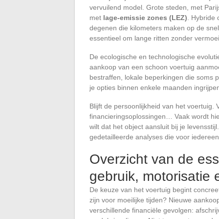
vervuilend model. Grote steden, met Pari
met
lage-emissie zones (LEZ)
. Hybride 
degenen die kilometers maken op de snel
essentieel om lange ritten zonder vermoe
De ecologische en technologische evoluti
aankoop van een schoon voertuig aanmo
bestraffen, lokale beperkingen die soms p
je opties binnen enkele maanden ingrijpe
Blijft de persoonlijkheid van het voertuig. 
financieringsoplossingen… Vaak wordt hie
wilt dat het object aansluit bij je levensstij
gedetailleerde analyses die voor iedereen to
Overzicht van de esse
gebruik, motorisatie 
De keuze van het voertuig begint concree
zijn voor moeilijke tijden? Nieuwe aanko
verschillende financiële gevolgen: afschri