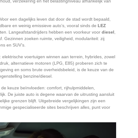
houd, verzekering en het belastingniveau afhankelijk van
r. Voor een dagelijks leven dat door de stad wordt bepaald,
ndbare en weinig emissieve auto’s, vooral sinds de
LEZ
sluiten. Langeafstandrijders hebben een voorkeur voor
diesel
,
. Gezinnen zoeken ruimte, veiligheid, modulariteit: zij
ens en SUV’s.
r: elektrische voertuigen winnen aan terrein, hybrides, zowel
druk, alternatieve motoren (LPG, E85) proberen zich te
geving en soms brute overheidsbeleid, is de keuze van de
egenstelling benzine/diesel.
ie de keuze beïnvloeden: comfort, rijhulpmiddelen,
lijk. De juiste auto is degene waarvan de uitrusting aansluit
delijke grenzen blijft. Uitgebreide vergelijkingen zijn een
mmige gespecialiseerde sites beschrijven alles, punt voor