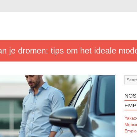
an je dromen: tips om het ideale mode
NOS
EMP
Yakaz
Monsi
Emploi