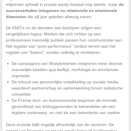
miljoenen ophaalt in private equity bestaat nog steeds, maar
de
succesverhalen integreren nu relationele en emotionele
dimensies
die vijf jaar geleden afwezig waren.
De KMO’s en de diensten aan bedrijven volgen een
vergelijkbare logica. Merken die zich richten op een
professioneel mannelijk publiek passen hun communicatie aan.
Het register van “pure performance” verliest terrein aan het
register van “balans”, zonder volledig te verdwijnen.
De campagnes van lifestylemerken integreren meer diverse
mannelijke beelden qua leeftijd, morfologie en emotionele
expressie
De inhoud van persoonlijke ontwikkeling op sociale media
waardeert partnerschap en samenwerking boven solistische
competitie
De Franse tech- en businessmedia beginnen de mentale
gezondheid van leidinggevenden te behandelen als een
legitiem onderwerp, en niet als een bekentenis van zwakte
Deze evolutie blijft ongelijk afhankelijk van de sectoren. De
wereld van financiën en private equity behoudt traditionelere