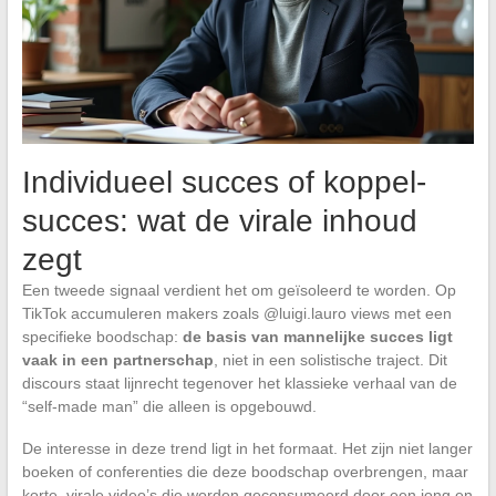
Individueel succes of koppel-
succes: wat de virale inhoud
zegt
Een tweede signaal verdient het om geïsoleerd te worden. Op
TikTok accumuleren makers zoals @luigi.lauro views met een
specifieke boodschap:
de basis van mannelijke succes ligt
vaak in een partnerschap
, niet in een solistische traject. Dit
discours staat lijnrecht tegenover het klassieke verhaal van de
“self-made man” die alleen is opgebouwd.
De interesse in deze trend ligt in het formaat. Het zijn niet langer
boeken of conferenties die deze boodschap overbrengen, maar
korte, virale video’s die worden geconsumeerd door een jong en