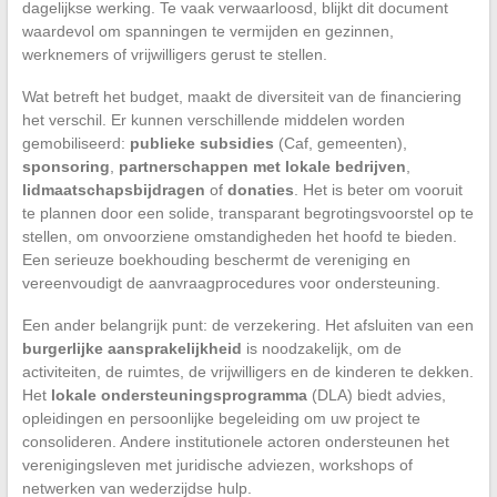
dagelijkse werking. Te vaak verwaarloosd, blijkt dit document
waardevol om spanningen te vermijden en gezinnen,
werknemers of vrijwilligers gerust te stellen.
Wat betreft het budget, maakt de diversiteit van de financiering
het verschil. Er kunnen verschillende middelen worden
gemobiliseerd:
publieke subsidies
(Caf, gemeenten),
sponsoring
,
partnerschappen met lokale bedrijven
,
lidmaatschapsbijdragen
of
donaties
. Het is beter om vooruit
te plannen door een solide, transparant begrotingsvoorstel op te
stellen, om onvoorziene omstandigheden het hoofd te bieden.
Een serieuze boekhouding beschermt de vereniging en
vereenvoudigt de aanvraagprocedures voor ondersteuning.
Een ander belangrijk punt: de verzekering. Het afsluiten van een
burgerlijke aansprakelijkheid
is noodzakelijk, om de
activiteiten, de ruimtes, de vrijwilligers en de kinderen te dekken.
Het
lokale ondersteuningsprogramma
(DLA) biedt advies,
opleidingen en persoonlijke begeleiding om uw project te
consolideren. Andere institutionele actoren ondersteunen het
verenigingsleven met juridische adviezen, workshops of
netwerken van wederzijdse hulp.