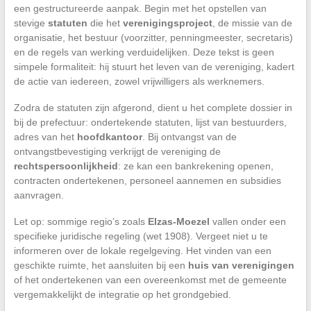
een gestructureerde aanpak. Begin met het opstellen van
stevige
statuten
die het
verenigingsproject
, de missie van de
organisatie, het bestuur (voorzitter, penningmeester, secretaris)
en de regels van werking verduidelijken. Deze tekst is geen
simpele formaliteit: hij stuurt het leven van de vereniging, kadert
de actie van iedereen, zowel vrijwilligers als werknemers.
Zodra de statuten zijn afgerond, dient u het complete dossier in
bij de prefectuur: ondertekende statuten, lijst van bestuurders,
adres van het
hoofdkantoor
. Bij ontvangst van de
ontvangstbevestiging verkrijgt de vereniging de
rechtspersoonlijkheid
: ze kan een bankrekening openen,
contracten ondertekenen, personeel aannemen en subsidies
aanvragen.
Let op: sommige regio’s zoals
Elzas-Moezel
vallen onder een
specifieke juridische regeling (wet 1908). Vergeet niet u te
informeren over de lokale regelgeving. Het vinden van een
geschikte ruimte, het aansluiten bij een
huis van verenigingen
of het ondertekenen van een overeenkomst met de gemeente
vergemakkelijkt de integratie op het grondgebied.