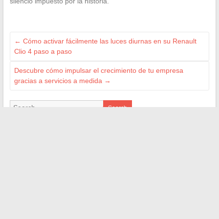
silencio impuesto por la historia.
←
Cómo activar fácilmente las luces diurnas en su Renault
Clio 4 paso a paso
Descubre cómo impulsar el crecimiento de tu empresa
gracias a servicios a medida
→
Search
NOS PARTENAIRES EMPLOI/FORMATION
Yakaz-Emploi
Monsieur-Formation.com
Emploi.biz